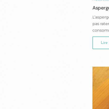
Asperge
L’asperg
pas rate
consomm
Lire 