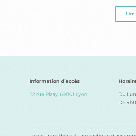
Lire 
Information d’accès
Horair
22 rue Pizay, 69001 Lyon
Du Lun
De 9h0
La naturopathie est une pratique d’accomp