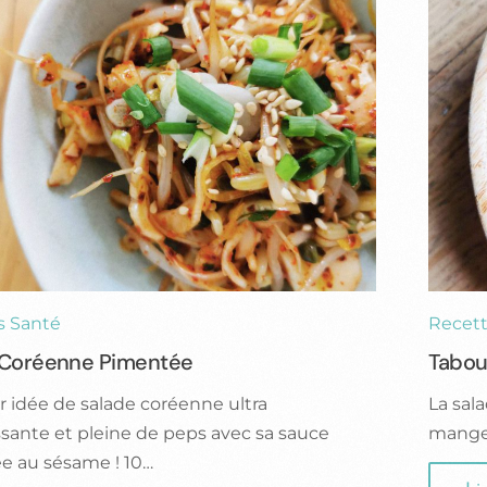
s Santé
Recett
 Coréenne Pimentée
Tabou
 idée de salade coréenne ultra
La sal
issante et pleine de peps avec sa sauce
manger
e au sésame ! 10…