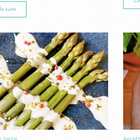
Lir
la suite
s Santé
Recett