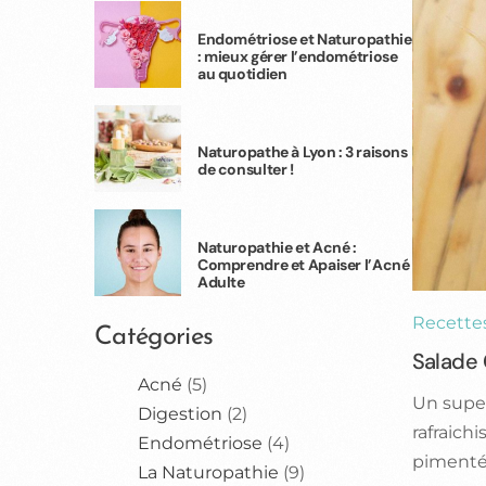
Endométriose et Naturopathie
: mieux gérer l’endométriose
au quotidien
Naturopathe à Lyon : 3 raisons
de consulter !
Naturopathie et Acné :
Comprendre et Apaiser l’Acné
Adulte
Recette
Catégories
Salade
Acné
(5)
Un super
Digestion
(2)
rafraich
Endométriose
(4)
pimenté
La Naturopathie
(9)