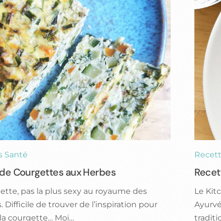
s Santé
Recett
 de Courgettes aux Herbes
Recet
ette, pas la plus sexy au royaume des
Le Kit
Difficile de trouver de l’inspiration pour
Ayurvé
 la courgette… Moi…
tradit