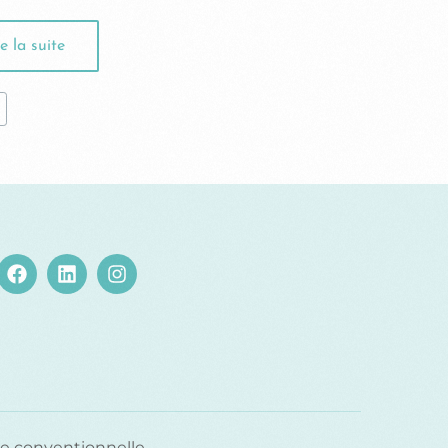
e la suite
e conventionnelle.