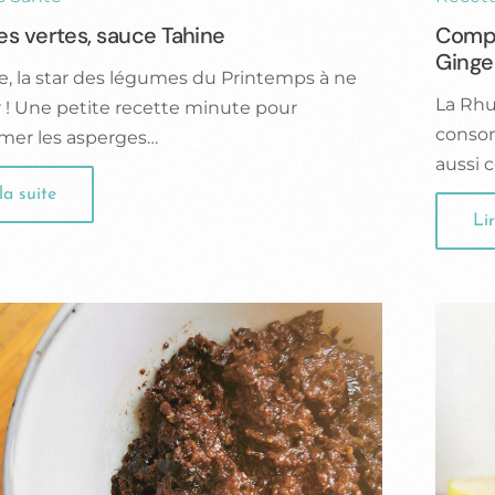
s vertes, sauce Tahine
Compo
Ging
e, la star des légumes du Printemps à ne
La Rhub
r ! Une petite recette minute pour
consom
er les asperges…
aussi 
la suite
Lir