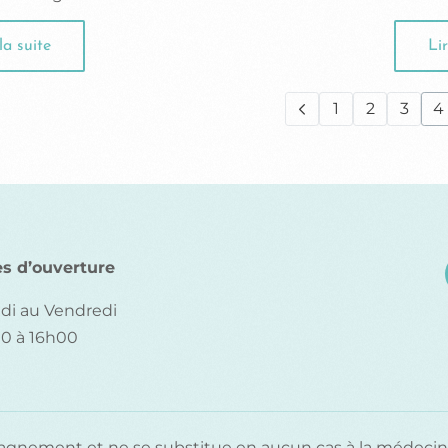
la suite
Lir
1
2
3
4
es d’ouverture
di au Vendredi
0 à 16h00
agnement et ne se substitue en aucun cas à la médecin